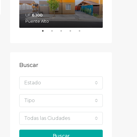
UF
6.100‎
UF
10.000‎
Puente Alto
San Carlos
Buscar
Estado
Tipo
Todas las Ciudades
Buscar