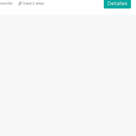
Detalles
ramillo
hace 2 años
$
610.000.000‎
San José de Maipo