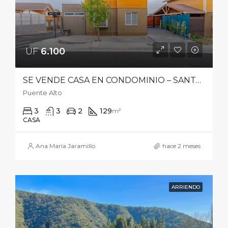
UF
6.100‎
SE VENDE CASA EN CONDOMINIO – SANTA ISABEL NORTE 7310, MIRADOR VIZCACHAS, PUENTE ALTO
Puente Alto
3
3
2
129
m²
CASA
Ana María Jaramillo
hace 2 meses
ARRIENDO