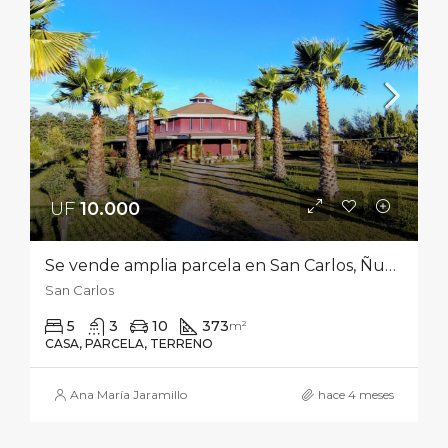
UF
10.000‎
Se vende amplia parcela en San Carlos, Ñuble, de 15.000 m² con sólida y luminosa casa de 350 m² construidos
San Carlos
5
3
10
373
m²
CASA, PARCELA, TERRENO
Ana María Jaramillo
hace 4 meses