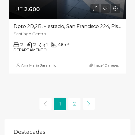
UF
2.600‎
Dpto 2D,2B, + estacio, San Francisco 224, Piso 4, Santiago Centro
Santiago Centro
2
2
1
46
m²
DEPARTAMENTO
Ana María Jaramillo
hace 10 meses
1
2
Destacadas