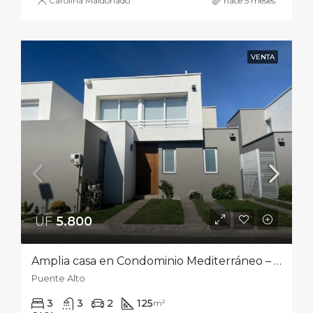
Carolina Maldonado
hace 5 meses
VENTA
UF
5.800‎
Amplia casa en Condominio Mediterráneo – Puente Alto
Puente Alto
3
3
2
125
m²