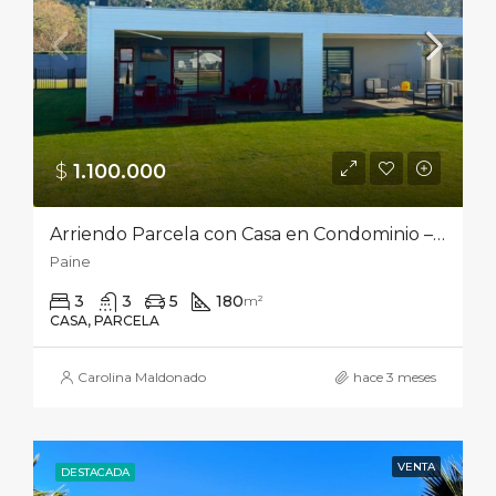
$
1.100.000‎
Arriendo Parcela con Casa en Condominio – PaineDirección: Águila Sur PC 54 Resto, Paine
Paine
3
3
5
180
m²
CASA, PARCELA
Carolina Maldonado
hace 3 meses
VENTA
DESTACADA