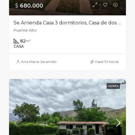
$
680.000‎
Se Arrienda Casa 3 dormitorios, Casa de dos pisos, modelo Sauce, en el condominio Jardines de Vizcachas.
Puente Alto
82
m²
CASA
Ana María Jaramillo
hace 10 horas
VENTA