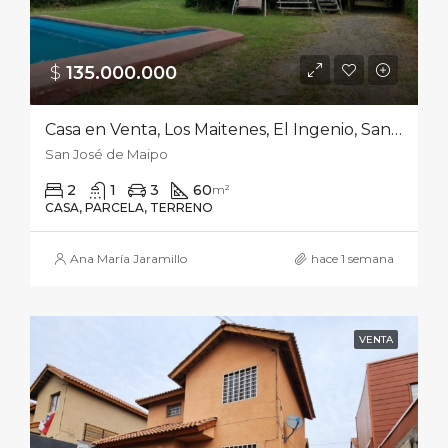
$
135.000.000‎
Casa en Venta, Los Maitenes, El Ingenio, San José de Maipo
San José de Maipo
2
1
3
60
m²
CASA, PARCELA, TERRENO
Ana María Jaramillo
hace 1 semana
VENTA