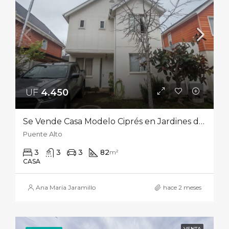
UF
4.450‎
Se Vende Casa Modelo Ciprés en Jardines de Vizcachas Camino a San José de Maipo 05879, Puente Alto
Puente Alto
3
3
3
82
m²
CASA
Ana María Jaramillo
hace 2 meses
VENTA