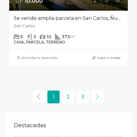
UF
10.000‎
Se vende amplia parcela en San Carlos, Ñuble, de 15.000 m² con sólida y luminosa casa de 350 m² construidos
San Carlos
5
3
10
373
m²
CASA, PARCELA, TERRENO
Ana María Jaramillo
hace 4 meses
1
2
3
Destacadas