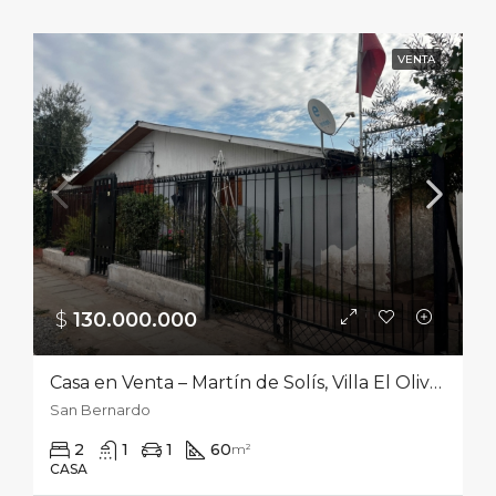
VENTA
$
130.000.000‎
Casa en Venta – Martín de Solís, Villa El Olivo B, San Bernardo
San Bernardo
2
1
1
60
m²
CASA