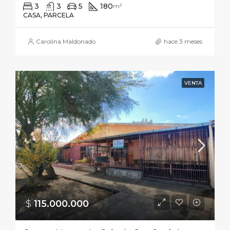
3
3
5
180
m²
CASA, PARCELA
Carolina Maldonado
hace 3 meses
VENTA
$
115.000.000‎