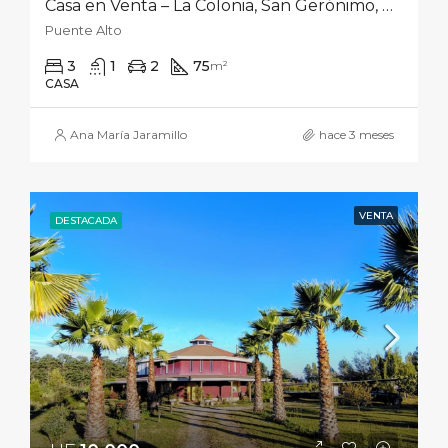
Casa en Venta – La Colonia, San Gerónimo, Puente Alto
Puente Alto
3
1
2
75
m²
CASA
Ana María Jaramillo
hace 3 meses
VENTA
DESTACADA