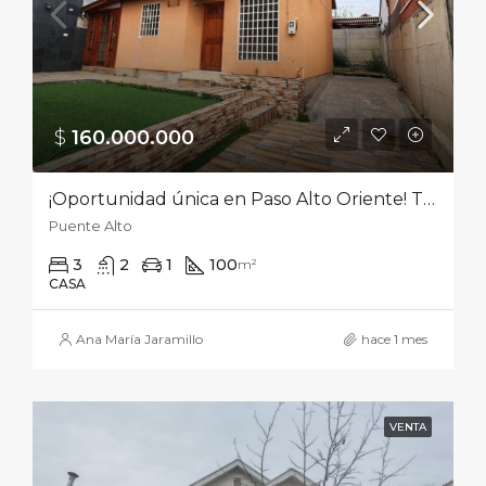
$
160.000.000‎
¡Oportunidad única en Paso Alto Oriente! Tu hogar ideal te espera.
Puente Alto
3
2
1
100
m²
CASA
Ana María Jaramillo
hace 1 mes
VENTA