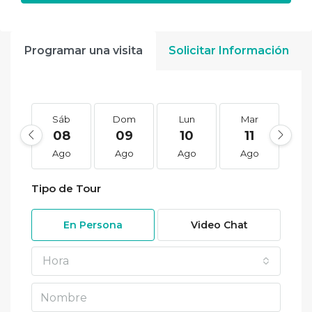
Programar una visita
Solicitar Información
Sáb
Dom
Lun
Mar
M
08
09
10
11
1
Ago
Ago
Ago
Ago
A
Tipo de Tour
En Persona
Video Chat
Hora