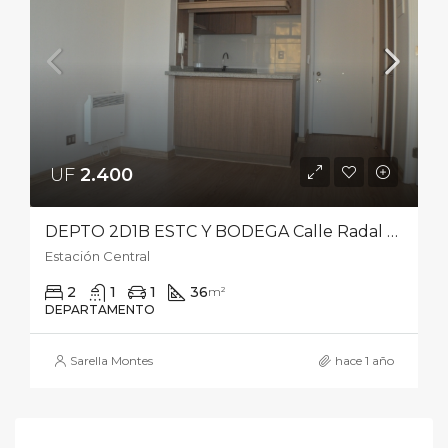
UF
2.400‎
DEPTO 2D1B ESTC Y BODEGA Calle Radal 102, a pasos de Metro Ecuador
Estación Central
2
1
1
36
m²
DEPARTAMENTO
Sarella Montes
hace 1 año