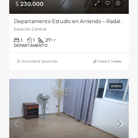
$
230.000‎
Departamento Estudio en Arriendo – Radal del Obispo Francisco Anabalón Duarte 018, Estación Central
Estación Central
1
1
27
m²
DEPARTAMENTO
Ana María Jaramillo
hace 3 meses
VENTA