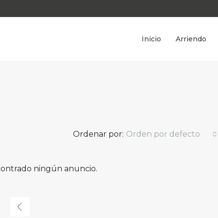
Inicio
Arriendo
Ordenar por:
Orden por defecto
ontrado ningún anuncio.
DESTACADA
$
610.000.000‎