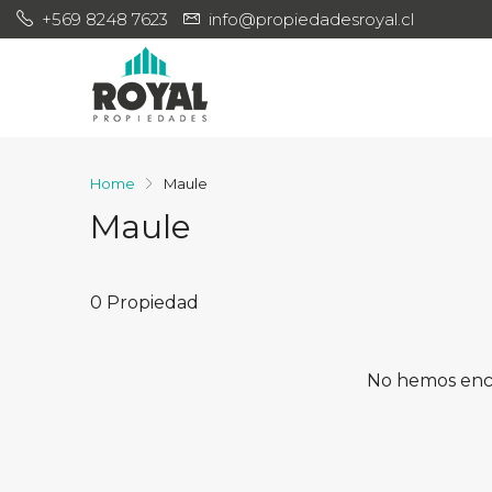
+569 8248 7623
info@propiedadesroyal.cl
Home
Maule
Maule
0 Propiedad
No hemos enc