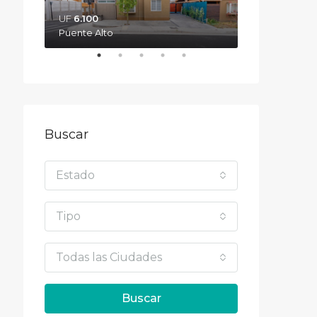
San Carlos
UF
6.100‎
Puente Alto
Buscar
Estado
Tipo
Todas las Ciudades
Buscar