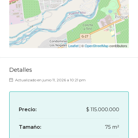
Leaflet
| ©
OpenStreetMap
contributors
Detalles
Actualizado en junio 11, 2026 a 10:21 pm
Precio:
$
115.000.000‎
Tamaño:
75 m²