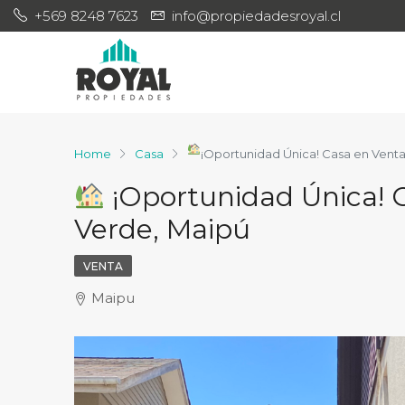
+569 8248 7623
info@propiedadesroyal.cl
Home
Casa
¡Oportunidad Única! Casa en Vent
¡Oportunidad Única! 
Verde, Maipú
VENTA
Maipu