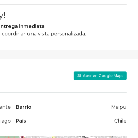
y!
entrega inmediata
.
coordinar una visita personalizada.
Abrir en Google Maps
ente
Barrio
Maipu
iago
País
Chile