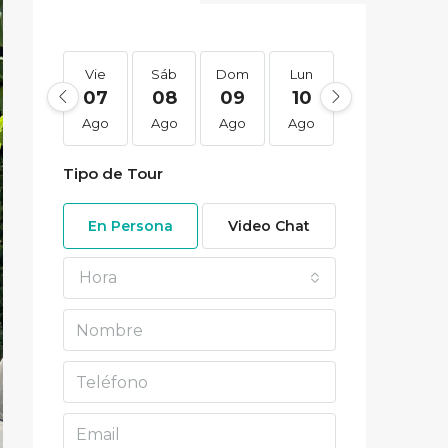
Vie
Sáb
Dom
Lun
Mar
Mi
07
08
09
10
11
1
Ago
Ago
Ago
Ago
Ago
Ag
Tipo de Tour
En Persona
Video Chat
Hora