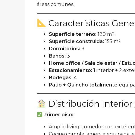
áreas comunes.
Características Gene
Superficie terreno:
120 m²
Superficie construida:
155 m²
Dormitorios:
3
Baños:
3
Home office / Sala de estar / Estud
Estacionamiento:
1 interior + 2 exte
Bodegas:
4
Patio + Quincho totalmente equip
Distribución Interio
Primer piso:
Amplio living-comedor con excelent
Cocina completamente equipada: enc