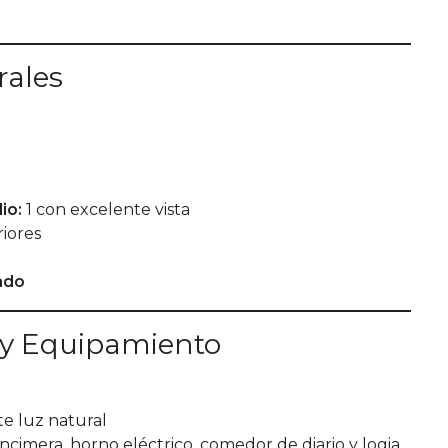
rales
io:
1 con excelente vista
riores
ado
r y Equipamiento
e luz natural
imera, horno eléctrico, comedor de diario y logia